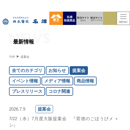
MENU
最新情報
TOP
提案会
全てのカテゴリ
お知らせ
提案会
イベント情報
メディア情報
商品情報
プレスリリース
コロナ関連
2026.7.9
提案会
7/22（水）7月度大阪提案会 『背徳のごほうびメ
＋
シ』