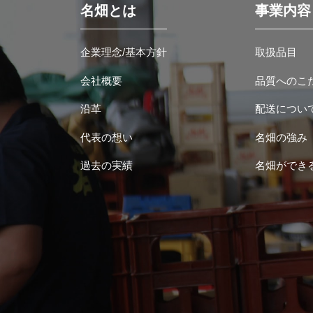
名畑とは
事業内容
企業理念/基本方針
取扱品目
会社概要
品質へのこ
沿革
配送につい
代表の想い
名畑の強み
過去の実績
名畑ができ