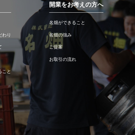
開業をお考えの方へ
名畑ができること
だわり
名畑の強み
て
ご提案
お取引の流れ
ること