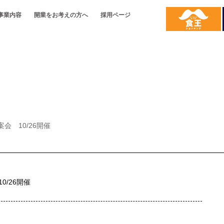
事業内容
開業をお考えの方へ
採用ページ
開業をお考えの方へ
名畑とは
事業内容
り
会社概要
名畑の強み
配送について
沿革
ご提案
代表の想い
名畑の強み
お取引の
会 10/26開催
0/26開催