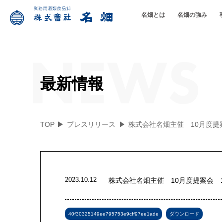
名畑とは
名畑の強み
取扱品目
企業理念/基本方針
名畑ができること
品質へのこだわ
最新情報
TOP
プレスリリース
株式会社名畑主催 10月度提案
2023.10.12
株式会社名畑主催 10月度提案会 1
40f30325149ee795753e9cff97ee1ade
ダウンロード