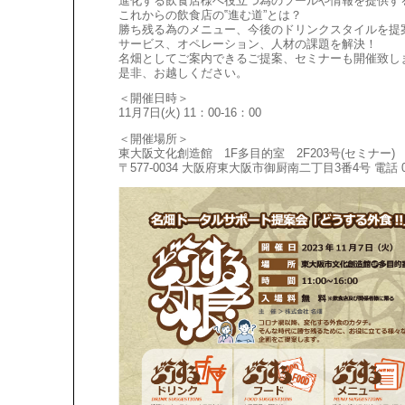
進化する飲食店様へ役立つ為のツールや情報を提供す
これからの飲食店の‟進む道”とは？
勝ち残る為のメニュー、今後のドリンクスタイルを提
サービス、オペレーション、人材の課題を解決！
名畑としてご案内できるご提案、セミナーも開催致し
是非、お越しください。
＜開催日時＞
11月7日(火) 11：00-16：00
＜開催場所＞
東大阪文化創造館 1F多目的室 2F203号(セミナー)
〒577-0034 大阪府東大阪市御厨南二丁目3番4号 電話 06-