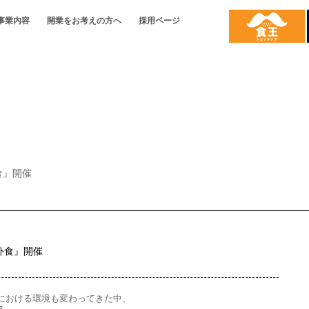
事業内容
開業をお考えの方へ
採用ページ
開業をお考えの方へ
名畑とは
事業内容
り
会社概要
名畑の強み
配送について
沿革
ご提案
代表の想い
名畑の強み
お取引の
食』開催
る外食』開催
における環境も変わってきた中、