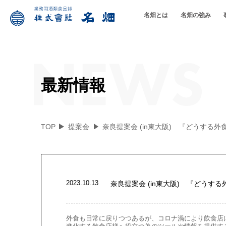
名畑とは
名畑の強み
取扱品目
企業理念/基本方針
名畑ができること
品質へのこだわ
最新情報
TOP
提案会
奈良提案会 (in東大阪) 『どうする外
2023.10.13
奈良提案会 (in東大阪) 『どうす
外食も日常に戻りつつあるが、コロナ渦により飲食店