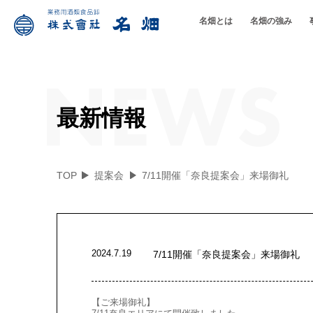
名畑とは
名畑の強み
取扱品目
企業理念/基本方針
名畑ができること
品質へのこだわ
最新情報
TOP
提案会
7/11開催「奈良提案会」来場御礼
2024.7.19
7/11開催「奈良提案会」来場御礼
【ご来場御礼】