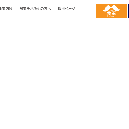
事業内容
開業をお考えの方へ
採用ページ
開業をお考えの方へ
名畑とは
事業内容
り
会社概要
名畑の強み
配送について
沿革
ご提案
代表の想い
名畑の強み
お取引の