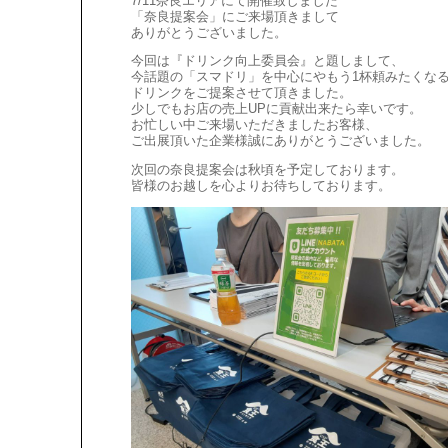
7/11奈良エリアにて開催致しました
「奈良提案会」にご来場頂きまして
ありがとうございました。
今回は『ドリンク向上委員会』と題しまして、
今話題の「スマドリ」を中心にやもう1杯頼みたくな
ドリンクをご提案させて頂きました。
少しでもお店の売上UPに貢献出来たら幸いです。
お忙しい中ご来場いただきましたお客様、
ご出展頂いた企業様誠にありがとうございました。
次回の奈良提案会は秋頃を予定しております。
皆様のお越しを心よりお待ちしております。