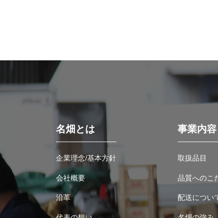
名畑とは
事業内容
企業理念/基本方針
取扱品目
会社概要
品質へのこ
沿革
配送につい
代表の想い
名畑の強み