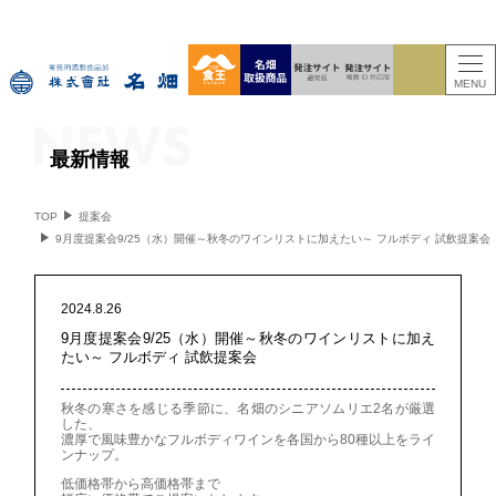
MENU
最新情報
TOP
提案会
9月度提案会9/25（水）開催～秋冬のワインリストに加えたい～ フルボディ 試飲提案会
2024.8.26
9月度提案会9/25（水）開催～秋冬のワインリストに加え
たい～ フルボディ 試飲提案会
秋冬の寒さを感じる季節に、名畑のシニアソムリエ2名が厳選
した、
濃厚で風味豊かなフルボディワインを各国から80種以上をライ
ンナップ。
低価格帯から高価格帯まで