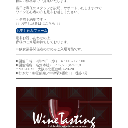
幅広い価格帯でご提案いたします。
当日は専任のスタッフが説明、サポートいたしますので
ワイン初心者の方も是非お越しください。
＜事前予約制です＞
↓↓↓お申し込みははこちら↓↓↓
お申し込みフォーム
是非お誘いあわせの上、
皆様のご来場御待ちしております。
※飲食業界関係者の方のみご入場可能です。
■ 開催日時：9月25日（水）14：00～17：00
■ 開催場所：名畑本社2F イベントスペース
〒531-0072 大阪市北区豊崎3-20-20
■ 行き方：御堂筋線／中津駅4番出口 徒歩1分